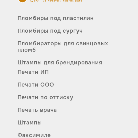
Сургучные печати и пломбираторы
д
р
Пломбиры под пластилин
у
Пломбиры под сургуч
Пломбираторы для свинцовых
пломб
Штампы для брендирования
Печати ИП
Печати ООО
Печати по оттиску
Печать врача
Штампы
Факсимиле