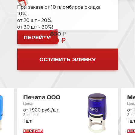
При заказе от 10 пломбиров скидка
10%,
от 20 шт - 20%,
от 30 шт - 30%!
830 ₽
ПЕРЕЙТИ
580 ₽
ОСТАВИТЬ ЗАЯВКУ
Печати ООО
Ме
от 1 900 руб./шт.
от 
1 шт.
1 шт
ПЕРЕЙТИ
ПЕ