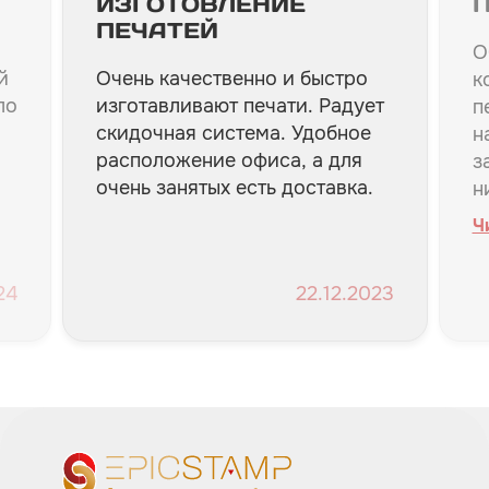
ИЗГОТОВЛЕНИЕ
ПЕЧАТЕЙ
О
й
Очень качественно и быстро
к
ло
изготавливают печати. Радует
п
скидочная система. Удобное
н
расположение офиса, а для
з
очень занятых есть доставка.
н
б
Ч
и
п
К
24
22.12.2023
в.
п
О
м
р
П
п
п
ж