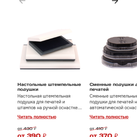
Настольные штемпельные
Сменные подушки 
подушки
печатей
Настольная штемпельная
Сменные штемпельны
подушка для печатей и
подушки для печатей 
штампов на ручной оснастке.
автоматической оснас
В наличии размеры от 65*45
Чтобы правильно подо
Читать полностью
Читать полностью
мм до 210*148 мм.
подушку необходимо з
модель вашей оснастк
от 430 ₽
от 410 ₽
Цена зависит от моде
от 390 ₽
от 370 ₽
оснастки.