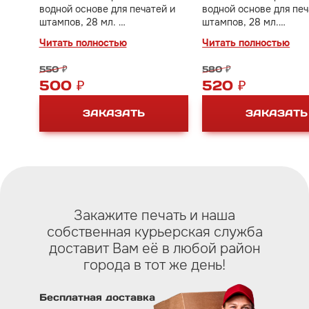
водной основе для печатей и
водной основе для печ
штампов, 28 мл.
штампов, 28 мл.
Применяется для постановки
Имеет более вязкую
Читать полностью
Читать полностью
оттисков на обычную бумагу,
консистенцию по срав
картон.
Trodat, что упрощает 
550 ₽
580 ₽
заправки штемпельны
500 ₽
520 ₽
подушек.
Применяется для пост
ЗАКАЗАТЬ
ЗАКАЗАТЬ
оттисков на обычную 
картон.
Закажите печать и наша
собственная курьерская служба
доставит Вам eё в любой район
города в тот же день!
Бесплатная доставка