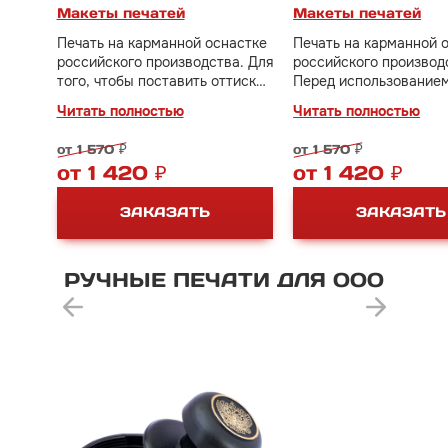
Макеты печатей
Макеты печатей
Печать на карманной оснастке
Печать на карманной 
российского производства. Для
российского производ
того, чтобы поставить оттиск
Перед использование
печати достаточно один раз
достаточно один раз н
Читать полностью
Читать полностью
нажать на кнопку и открутить
кнопку сверху, снять 
крышку.
поставить печать на б
от 1 570 ₽
от 1 570 ₽
В стоимость включено
В стоимость включено
от 1 420 ₽
от 1 420 ₽
изготовление клише печати за
изготовление клише п
1000 руб.
1000 руб.
ЗАКАЗАТЬ
ЗАКАЗАТЬ
РУЧНЫЕ
ПЕЧАТИ
ДЛЯ
ООО