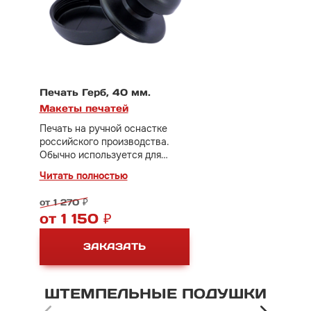
Печать Герб, 40 мм.
Макеты печатей
Печать на ручной оснастке
российского производства.
Обычно используется для
небольшого документооборота.
Читать полностью
В стоимость включено
изготовление клише печати за
от 1 270 ₽
1000 руб.
от 1 150 ₽
Дополнительно потребуется
настольная штемпельная
ЗАКАЗАТЬ
подушка.
ШТЕМПЕЛЬНЫЕ
ПОДУШКИ