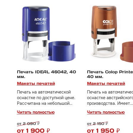
Печать IDEAL 46042, 40
Печать Colop Print
мм.
40 мм.
Макеты печатей
Макеты печатей
Печать на автоматической
Печать на автоматиче
оснастке по доступной цене.
оснастке австрийског
Рассчитана на небольшой
производства. Имеет
документооборот. Идеальный
бесшумный и плавный
Читать полностью
Читать полностью
вариант для тех, кто только
механизм, отличное к
начинает свое дело.
оттиска.
от 2 090 ₽
от 2 150 ₽
В стоимость включено
В стоимость включено
от 1 900 ₽
от 1 950 ₽
изготовление клише печати за
изготовление клише п