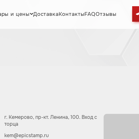
ары и цены
Доставка
Контакты
FAQ
Отзывы
г. Кемерово,
пр-кт.
Ленина, 100.
Вход с
торца
kem@epicstamp.ru