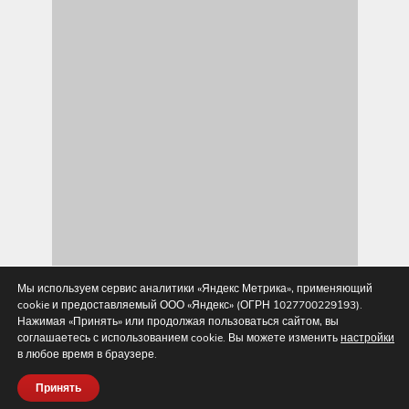
Мы используем сервис аналитики «Яндекс Метрика», применяющий
cookie и предоставляемый ООО «Яндекс» (ОГРН 1027700229193).
Посмотреть на карте Кемерова
Нажимая «Принять» или продолжая пользоваться сайтом, вы
Найти проезд до ЭпикШтамп, компания по
соглашаетесь с использованием cookie. Вы можете изменить
настройки
изготовлению сургучных печатей и
в любое время в браузере.
пломбираторов
Принять