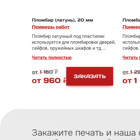
Пломбир (латунь), 20 мм
Пломби
Примеры работ
Пример
Пломбир латунный под пластилин
Пломбир
используется для пломбировки дверей,
использ
сейфов, оружейных шкафов и тд.
сейфов,
Диаметр оттиска 20 мм.
Диаметр
Читать полностью
Читать 
от 1 160 ₽
от 1 2
ЗАКАЗАТЬ
от 960 ₽
от 1
Закажите печать и наша 