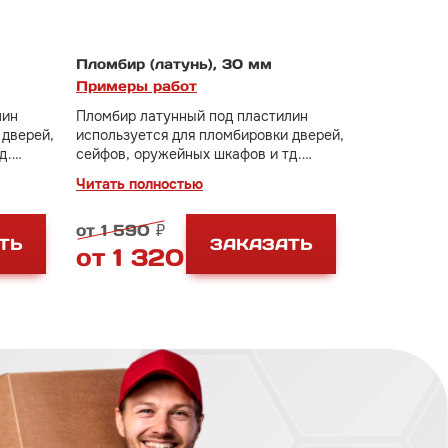
Пломбир (латунь), 30 мм
Примеры работ
лин
Пломбир латунный под пластилин
 дверей,
используется для пломбировки дверей,
д.
сейфов, оружейных шкафов и тд.
Диаметр оттиска 30 мм.
Читать полностью
от 1 590 ₽
ТЬ
ЗАКАЗАТЬ
от 1 320 ₽